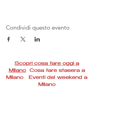
Condividi questo evento
Scopri cosa fare oggi a
Milano
Cosa fare stasera a
Milano Eventi del weekend a
Milano
#Taac #milano #eventi #concerti #spettacoli
#rassegne #bambini #mostre #fotografia
#feste #mercati #fiere #teatro #giochi #locali
#serate #incontri #manifestazioni #sport
#negozi #sport #visiteguidate #convegni
#corsi #cibo
#vino
#shopping #serate
#milanoeventioggi #milanoeventiweekend