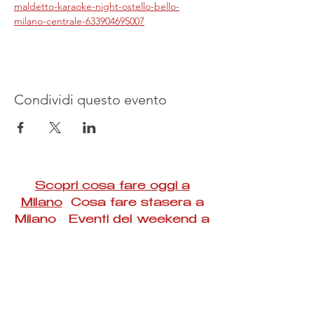
maldetto-karaoke-night-ostello-bello-
milano-centrale-633904695007
Condividi questo evento
Scopri cosa fare oggi a
Milano
Cosa fare stasera a
Milano Eventi del weekend a
Milano
#Taac #milano #eventi #concerti #spettacoli
#rassegne #bambini #mostre #fotografia
#feste #mercati #fiere #teatro #giochi #locali
#serate #incontri #manifestazioni #sport
#negozi #sport #visiteguidate #convegni