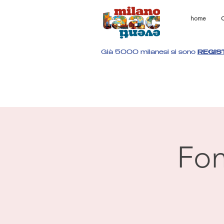
home
C
Già 5000 milanesi si sono
REGIS
Fon