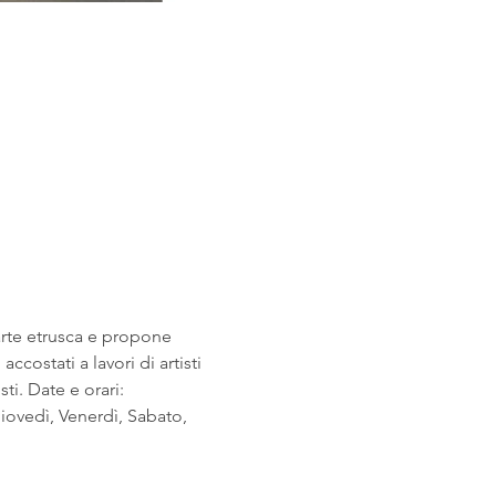
arte etrusca e propone 
costati a lavori di artisti 
i. Date e orari: 
ovedì, Venerdì, Sabato, 