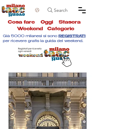
Search
Cosa fare
Oggi
Stasera
Weekend
Categorie
Già 5000 milanesi si sono
REGISTRATI
per ricevere gratis la guida del weekend.