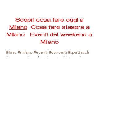
Scopri cosa fare oggi a
Milano
Cosa fare stasera a
Milano Eventi del weekend a
Milano
#Taac #milano #eventi #concerti #spettacoli
#rassegne #bambini #mostre #fotografia
#feste #mercati #fiere #teatro #giochi #locali
#serate #incontri #manifestazioni #sport
#negozi #sport #visiteguidate #convegni
#corsi #cibo
#vino
#shopping #serate
#milanoeventioggi #milanoeventiweekend
#milanoeventinavigli #eventimilanostasera
#mercatinimilano #eventimilano
#cosafareoggi #cosafaremilano.
N.B. Milano Eventi Taac non ha alcuna
responsabilità sull'eventuale annullamento,
variazione o sospensione di un evento, non
essendo mai uno degli organizzatori degli