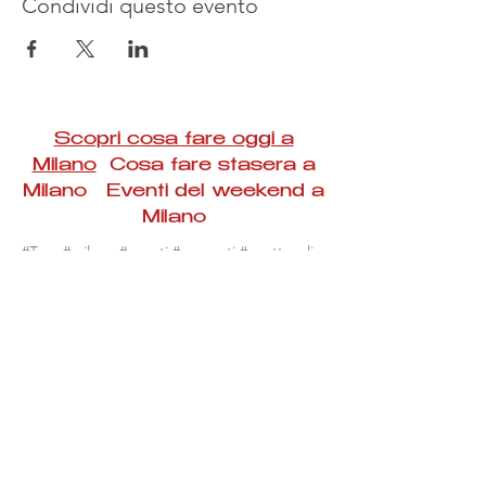
Condividi questo evento
Scopri cosa fare oggi a
Milano
Cosa fare stasera a
Milano Eventi del weekend a
Milano
#Taac #milano #eventi #concerti #spettacoli
#rassegne #bambini #mostre #fotografia
#feste #mercati #fiere #teatro #giochi #locali
#serate #incontri #manifestazioni #sport
#negozi #sport #visiteguidate #convegni
#corsi #cibo
#vino
#shopping #serate
#milanoeventioggi #milanoeventiweekend
#milanoeventinavigli #eventimilanostasera
#mercatinimilano #eventimilano
#cosafareoggi #cosafaremilano.
N.B. Milano Eventi Taac non ha alcuna