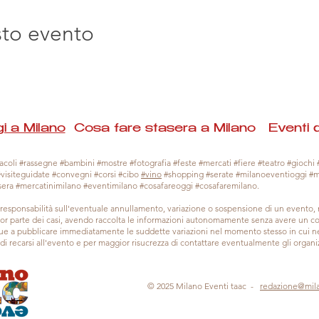
sto evento
i a Milano
Cosa fare stasera a Milano Eventi 
coli #rassegne #bambini #mostre #fotografia #feste #mercati #fiere #teatro #giochi #
#visiteguidate #convegni #corsi #cibo
#vino
#shopping #serate #milanoeventioggi #
sera #mercatinimilano #eventimilano #cosafareoggi #cosafaremilano.
responsabilità sull'eventuale annullamento, variazione o sospensione di un evento
gior parte dei casi, avendo raccolta le informazioni autonomamente senza avere un con
 a pubblicare immediatamente le suddette variazioni nel momento stesso in cui ne 
a di recarsi all'evento e per maggior risucrezza di contattare eventualmente gli organiz
© 2025 Milano Eventi taac -
redazione@mil