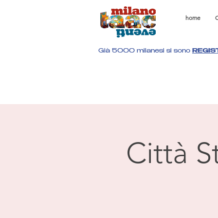
home
C
Già 5000 milanesi si sono
REGIS
Città S