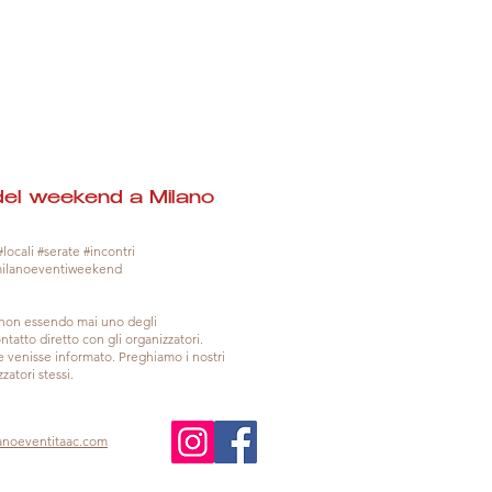
del weekend a Milano
locali #serate #incontri
milanoeventiweekend
, non essendo mai uno degli
tatto diretto con gli organizzatori.
venisse informato. Preghiamo i nostri
zatori stessi.
anoeventitaac.com