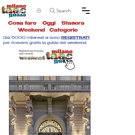
Search
Cosa fare
Oggi
Stasera
Weekend
Categorie
Già 5000 milanesi si sono
REGISTRATI
per ricevere gratis la guida del weekend.