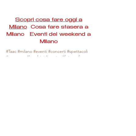
Scopri cosa fare oggi a
Milano
Cosa fare stasera a
Milano Eventi del weekend a
Milano
#Taac #milano #eventi #concerti #spettacoli
#rassegne #bambini #mostre #fotografia
#feste #mercati #fiere #teatro #giochi #locali
#serate #incontri #manifestazioni #sport
#negozi #sport #visiteguidate #convegni
#corsi #cibo
#vino
#shopping #serate
#milanoeventioggi #milanoeventiweekend
#milanoeventinavigli #eventimilanostasera
#mercatinimilano #eventimilano
#cosafareoggi #cosafaremilano.
N.B. Milano Eventi Taac non ha alcuna
responsabilità sull'eventuale annullamento,
variazione o sospensione di un evento, non
essendo mai uno degli organizzatori degli