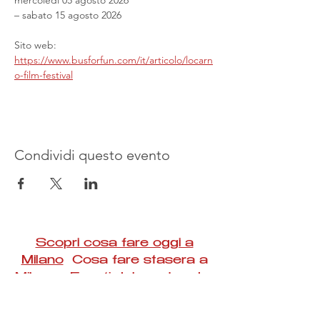
mercoledì 05 agosto 2026
– sabato 15 agosto 2026
Sito web: 
https://www.busforfun.com/it/articolo/locarn
o-film-festival
Condividi questo evento
Scopri cosa fare oggi a
Milano
Cosa fare stasera a
Milano Eventi del weekend a
Milano
#Taac #milano #eventi #concerti #spettacoli