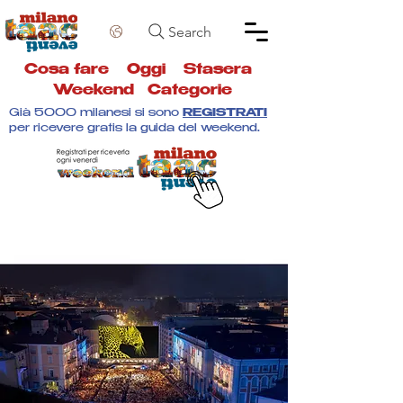
Search
Cosa fare
Oggi
Stasera
Weekend
Categorie
Già 5000 milanesi si sono
REGISTRATI
per ricevere gratis la guida del weekend.