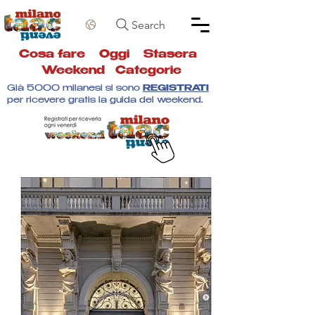
Search
Cosa fare
Oggi
Stasera
Weekend
Categorie
Già 5000 milanesi si sono
REGISTRATI
per ricevere gratis la guida del weekend.