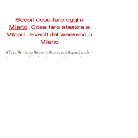
Scopri cosa fare oggi a
Milano
Cosa fare stasera a
Milano Eventi del weekend a
Milano
#Taac #milano #eventi #concerti #spettacoli
#rassegne #bambini #mostre #fotografia
#feste #mercati #fiere #teatro #giochi #locali
#serate #incontri #manifestazioni #sport
#negozi #sport #visiteguidate #convegni
#corsi #cibo
#vino
#shopping #serate
#milanoeventioggi #milanoeventiweekend
#milanoeventinavigli #eventimilanostasera
#mercatinimilano #eventimilano
#cosafareoggi #cosafaremilano.
N.B. Milano Eventi Taac non ha alcuna
responsabilità sull'eventuale annullamento,
variazione o sospensione di un evento, non
essendo mai uno degli organizzatori degli