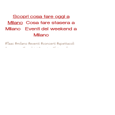
Scopri cosa fare oggi a
Milano
Cosa fare stasera a
Milano Eventi del weekend a
Milano
#Taac #milano #eventi #concerti #spettacoli
#rassegne #bambini #mostre #fotografia
#feste #mercati #fiere #teatro #giochi #locali
#serate #incontri #manifestazioni #sport
#negozi #sport #visiteguidate #convegni
#corsi #cibo
#vino
#shopping #serate
#milanoeventioggi #milanoeventiweekend
#milanoeventinavigli #eventimilanostasera
#mercatinimilano #eventimilano
#cosafareoggi #cosafaremilano.
N.B. Milano Eventi Taac non ha alcuna
responsabilità sull'eventuale annullamento,
variazione o sospensione di un evento, non
essendo mai uno degli organizzatori degli