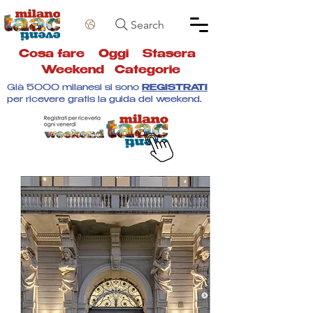
Search
Cosa fare
Oggi
Stasera
Weekend
Categorie
Già 5000 milanesi si sono
REGISTRATI
per ricevere gratis la guida del weekend.