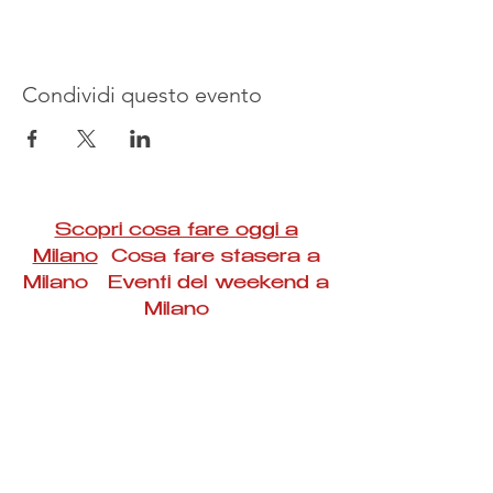
Condividi questo evento
Scopri cosa fare oggi a
Milano
Cosa fare stasera a
Milano Eventi del weekend a
Milano
#Taac #milano #eventi #concerti #spettacoli
#rassegne #bambini #mostre #fotografia
#feste #mercati #fiere #teatro #giochi #locali
#serate #incontri #manifestazioni #sport
#negozi #sport #visiteguidate #convegni
#corsi #cibo
#vino
#shopping #serate
#milanoeventioggi #milanoeventiweekend
#milanoeventinavigli #eventimilanostasera