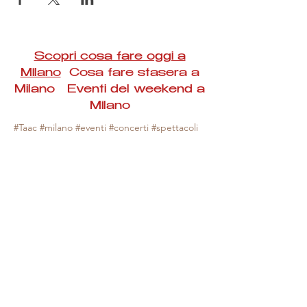
Scopri cosa fare oggi a
Milano
Cosa fare stasera a
Milano Eventi del weekend a
Milano
#Taac #milano #eventi #concerti #spettacoli
#rassegne #bambini #mostre #fotografia
#feste #mercati #fiere #teatro #giochi #locali
#serate #incontri #manifestazioni #sport
#negozi #sport #visiteguidate #convegni
#corsi #cibo
#vino
#shopping #serate
#milanoeventioggi #milanoeventiweekend
#milanoeventinavigli #eventimilanostasera
#mercatinimilano #eventimilano
#cosafareoggi #cosafaremilano.
N.B. Milano Eventi Taac non ha alcuna
responsabilità sull'eventuale annullamento,
variazione o sospensione di un evento, non