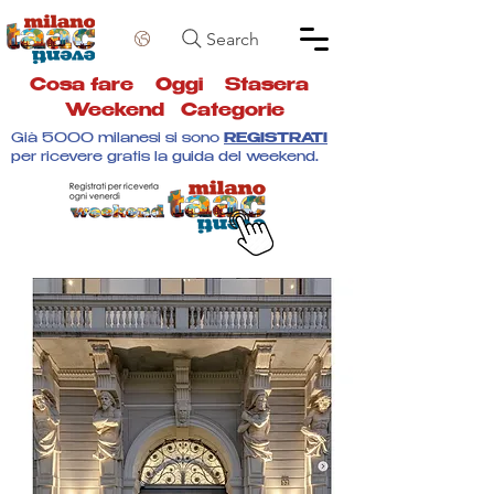
Search
Cosa fare
Oggi
Stasera
Weekend
Categorie
Già 5000 milanesi si sono
REGISTRATI
per ricevere gratis la guida del weekend.