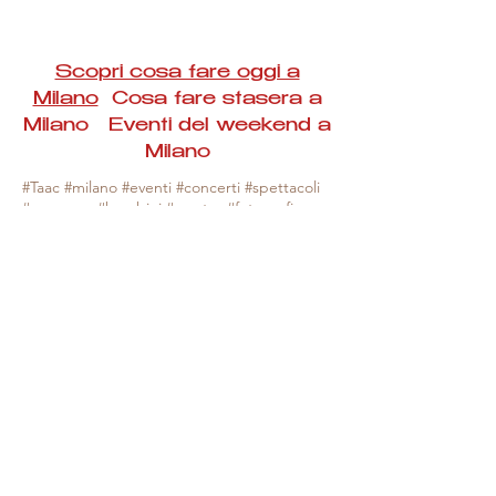
Scopri cosa fare oggi a
Milano
Cosa fare stasera a
Milano Eventi del weekend a
Milano
#Taac #milano #eventi #concerti #spettacoli
#rassegne #bambini #mostre #fotografia
#feste #mercati #fiere #teatro #giochi #locali
#serate #incontri #manifestazioni #sport
#negozi #sport #visiteguidate #convegni
#corsi #cibo
#vino
#shopping #serate
#milanoeventioggi #milanoeventiweekend
#milanoeventinavigli #eventimilanostasera
#mercatinimilano #eventimilano
#cosafareoggi #cosafaremilano.
N.B. Milano Eventi Taac non ha alcuna
responsabilità sull'eventuale annullamento,
variazione o sospensione di un evento, non
essendo mai uno degli organizzatori degli