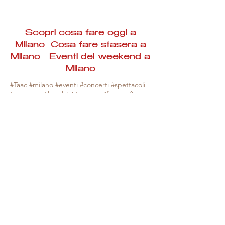
Scopri cosa fare oggi a
Milano
Cosa fare stasera a
Milano Eventi del weekend a
Milano
#Taac #milano #eventi #concerti #spettacoli
#rassegne #bambini #mostre #fotografia
#feste #mercati #fiere #teatro #giochi #locali
#serate #incontri #manifestazioni #sport
#negozi #sport #visiteguidate #convegni
#corsi #cibo
#vino
#shopping #serate
#milanoeventioggi #milanoeventiweekend
#milanoeventinavigli #eventimilanostasera
#mercatinimilano #eventimilano
#cosafareoggi #cosafaremilano.
N.B. Milano Eventi Taac non ha alcuna
responsabilità sull'eventuale annullamento,
variazione o sospensione di un evento, non
essendo mai uno degli organizzatori degli