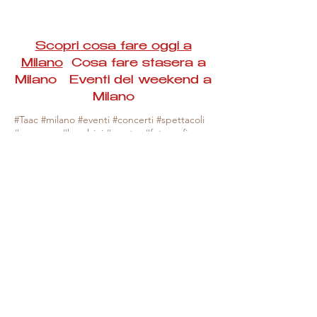
Scopri cosa fare oggi a
Milano
Cosa fare stasera a
Milano Eventi del weekend a
Milano
#Taac #milano #eventi #concerti #spettacoli
#rassegne #bambini #mostre #fotografia
#feste #mercati #fiere #teatro #giochi #locali
#serate #incontri #manifestazioni #sport
#negozi #sport #visiteguidate #convegni
#corsi #cibo
#vino
#shopping #serate
#milanoeventioggi #milanoeventiweekend
#milanoeventinavigli #eventimilanostasera
#mercatinimilano #eventimilano
#cosafareoggi #cosafaremilano.
N.B. Milano Eventi Taac non ha alcuna
responsabilità sull'eventuale annullamento,
variazione o sospensione di un evento, non
essendo mai uno degli organizzatori degli