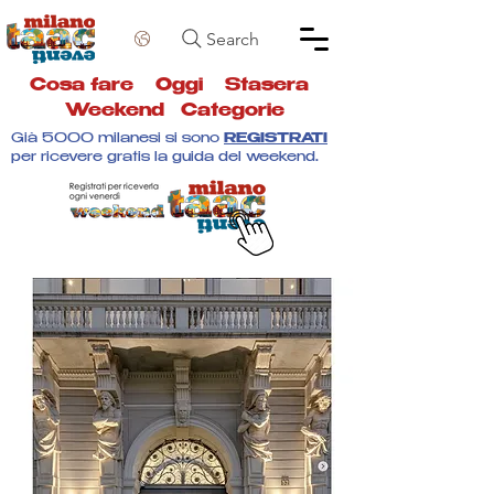
Search
Cosa fare
Oggi
Stasera
Weekend
Categorie
Già 5000 milanesi si sono
REGISTRATI
per ricevere gratis la guida del weekend.