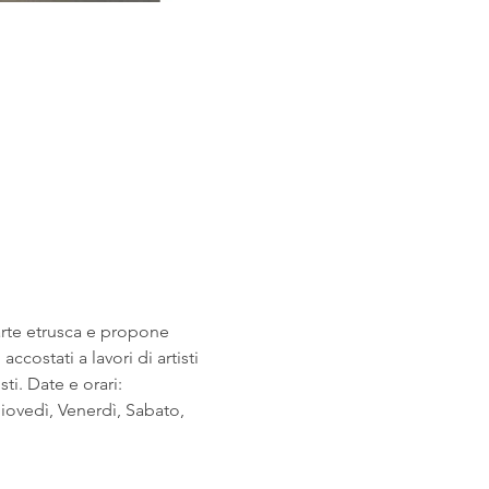
arte etrusca e propone 
costati a lavori di artisti 
i. Date e orari: 
ovedì, Venerdì, Sabato, 