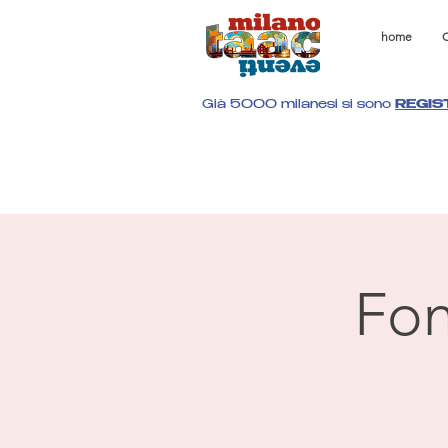
home
C
Già 5000 milanesi si sono
REGIS
Fon