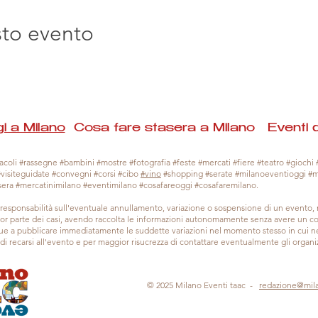
sto evento
i a Milano
Cosa fare stasera a Milano Eventi 
coli #rassegne #bambini #mostre #fotografia #feste #mercati #fiere #teatro #giochi #
#visiteguidate #convegni #corsi #cibo
#vino
#shopping #serate #milanoeventioggi #
sera #mercatinimilano #eventimilano #cosafareoggi #cosafaremilano.
responsabilità sull'eventuale annullamento, variazione o sospensione di un evento
gior parte dei casi, avendo raccolta le informazioni autonomamente senza avere un con
 a pubblicare immediatamente le suddette variazioni nel momento stesso in cui ne 
a di recarsi all'evento e per maggior risucrezza di contattare eventualmente gli organiz
© 2025 Milano Eventi taac -
redazione@mil