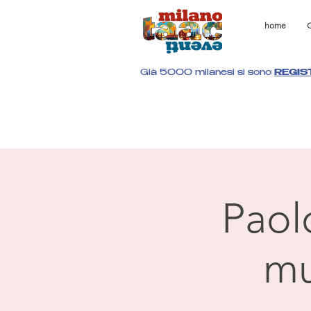
home
C
Già 5000 milanesi si sono
REGIS
Paolo
mu