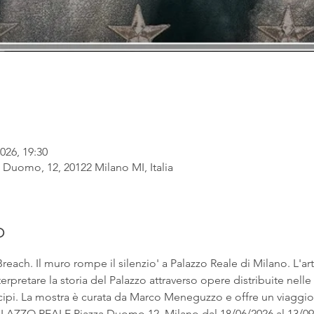
026, 19:30
 Duomo, 12, 20122 Milano MI, Italia
o
each. Il muro rompe il silenzio' a Palazzo Reale di Milano. L'arti
erpretare la storia del Palazzo attraverso opere distribuite nelle
pi. La mostra è curata da Marco Meneguzzo e offre un viaggio tr
PALAZZO REALE Piazza Duomo 12, Milano dal 18/06/2026 al 13/09/