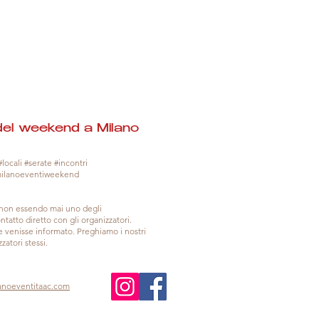
del weekend a Milano
locali #serate #incontri
milanoeventiweekend
, non essendo mai uno degli
tatto diretto con gli organizzatori.
venisse informato. Preghiamo i nostri
zatori stessi.
anoeventitaac.com