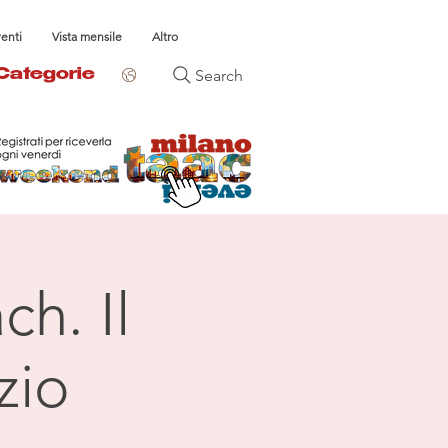
venti
Vista mensile
Altro
Search
Categorie
ch. Il
zio