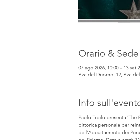
Orario & Sede
07 ago 2026, 10:00 – 13 set 2
P.za del Duomo, 12, P.za del
Info sull'event
Paolo Troilo presenta 'The Br
pittorica personale per reint
dell'Appartamento dei Princi
del Palazzo. Date e orari: 