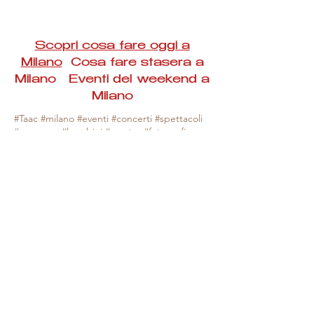
Scopri cosa fare oggi a
Milano
Cosa fare stasera a
Milano Eventi del weekend a
Milano
#Taac #milano #eventi #concerti #spettacoli
#rassegne #bambini #mostre #fotografia
#feste #mercati #fiere #teatro #giochi #locali
#serate #incontri #manifestazioni #sport
#negozi #sport #visiteguidate #convegni
#corsi #cibo
#vino
#shopping #serate
#milanoeventioggi #milanoeventiweekend
#milanoeventinavigli #eventimilanostasera
#mercatinimilano #eventimilano
#cosafareoggi #cosafaremilano.
N.B. Milano Eventi Taac non ha alcuna
responsabilità sull'eventuale annullamento,
variazione o sospensione di un evento, non
essendo mai uno degli organizzatori degli