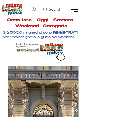
Search
Cosa fare
Oggi
Stasera
Weekend
Categorie
Già 5000 milanesi si sono
REGISTRATI
per ricevere gratis la guida del weekend.