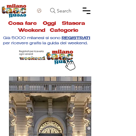
Search
Cosa fare
Oggi
Stasera
Weekend
Categorie
Già 5000 milanesi si sono
REGISTRATI
per ricevere gratis la guida del weekend.