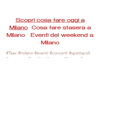
Scopri cosa fare oggi a
Milano
Cosa fare stasera a
Milano Eventi del weekend a
Milano
#Taac #milano #eventi #concerti #spettacoli
#rassegne #bambini #mostre #fotografia
#feste #mercati #fiere #teatro #giochi #locali
#serate #incontri #manifestazioni #sport
#negozi #sport #visiteguidate #convegni
#corsi #cibo
#vino
#shopping #serate
#milanoeventioggi #milanoeventiweekend
#milanoeventinavigli #eventimilanostasera
#mercatinimilano #eventimilano
#cosafareoggi #cosafaremilano.
N.B. Milano Eventi Taac non ha alcuna
responsabilità sull'eventuale annullamento,
variazione o sospensione di un evento, non
essendo mai uno degli organizzatori degli