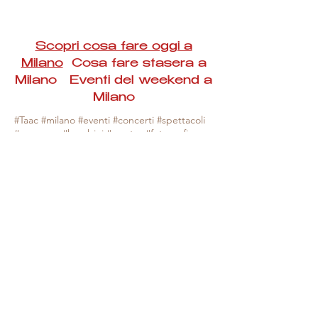
Scopri cosa fare oggi a
Milano
Cosa fare stasera a
Milano Eventi del weekend a
Milano
#Taac #milano #eventi #concerti #spettacoli
#rassegne #bambini #mostre #fotografia
#feste #mercati #fiere #teatro #giochi #locali
#serate #incontri #manifestazioni #sport
#negozi #sport #visiteguidate #convegni
#corsi #cibo
#vino
#shopping #serate
#milanoeventioggi #milanoeventiweekend
#milanoeventinavigli #eventimilanostasera
#mercatinimilano #eventimilano
#cosafareoggi #cosafaremilano.
N.B. Milano Eventi Taac non ha alcuna
responsabilità sull'eventuale annullamento,
variazione o sospensione di un evento, non
essendo mai uno degli organizzatori degli