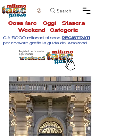
Search
Cosa fare
Oggi
Stasera
Weekend
Categorie
Già 5000 milanesi si sono
REGISTRATI
per ricevere gratis la guida del weekend.