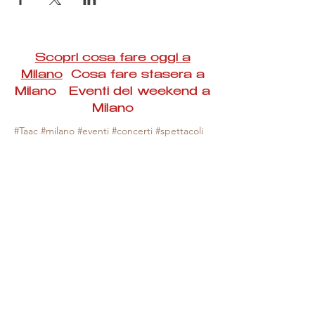
Scopri cosa fare oggi a
Milano
Cosa fare stasera a
Milano Eventi del weekend a
Milano
#Taac #milano #eventi #concerti #spettacoli
#rassegne #bambini #mostre #fotografia
#feste #mercati #fiere #teatro #giochi #locali
#serate #incontri #manifestazioni #sport
#negozi #sport #visiteguidate #convegni
#corsi #cibo
#vino
#shopping #serate
#milanoeventioggi #milanoeventiweekend
#milanoeventinavigli #eventimilanostasera
#mercatinimilano #eventimilano
#cosafareoggi #cosafaremilano.
N.B. Milano Eventi Taac non ha alcuna
responsabilità sull'eventuale annullamento,
variazione o sospensione di un evento, non