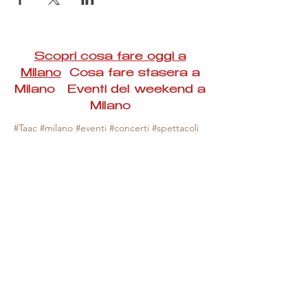
Scopri cosa fare oggi a
Milano
Cosa fare stasera a
Milano Eventi del weekend a
Milano
#Taac #milano #eventi #concerti #spettacoli
#rassegne #bambini #mostre #fotografia
#feste #mercati #fiere #teatro #giochi #locali
#serate #incontri #manifestazioni #sport
#negozi #sport #visiteguidate #convegni
#corsi #cibo
#vino
#shopping #serate
#milanoeventioggi #milanoeventiweekend
#milanoeventinavigli #eventimilanostasera
#mercatinimilano #eventimilano
#cosafareoggi #cosafaremilano.
N.B. Milano Eventi Taac non ha alcuna
responsabilità sull'eventuale annullamento,
variazione o sospensione di un evento, non