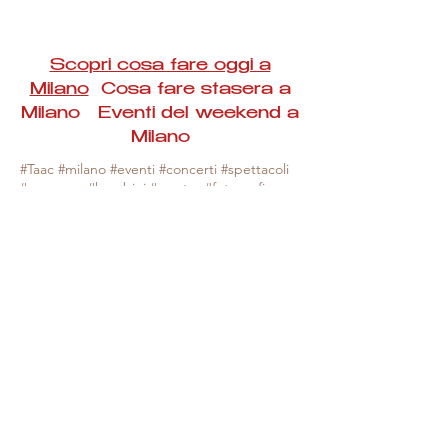
Scopri cosa fare oggi a
Milano
Cosa fare stasera a
Milano Eventi del weekend a
Milano
#Taac #milano #eventi #concerti #spettacoli
#rassegne #bambini #mostre #fotografia
#feste #mercati #fiere #teatro #giochi #locali
#serate #incontri #manifestazioni #sport
#negozi #sport #visiteguidate #convegni
#corsi #cibo
#vino
#shopping #serate
#milanoeventioggi #milanoeventiweekend
#milanoeventinavigli #eventimilanostasera
#mercatinimilano #eventimilano
#cosafareoggi #cosafaremilano.
N.B. Milano Eventi Taac non ha alcuna
responsabilità sull'eventuale annullamento,
variazione o sospensione di un evento, non
essendo mai uno degli organizzatori degli