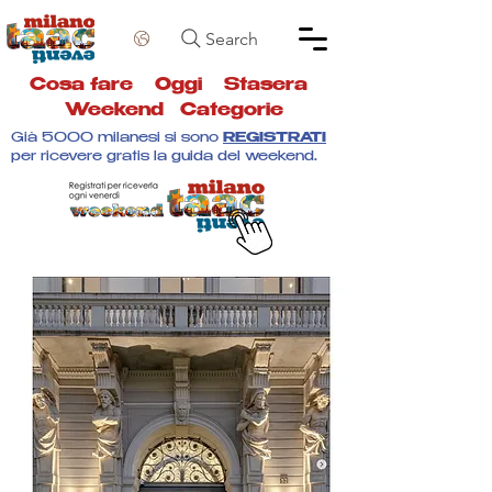
Search
Cosa fare
Oggi
Stasera
Weekend
Categorie
Già 5000 milanesi si sono
REGISTRATI
per ricevere gratis la guida del weekend.