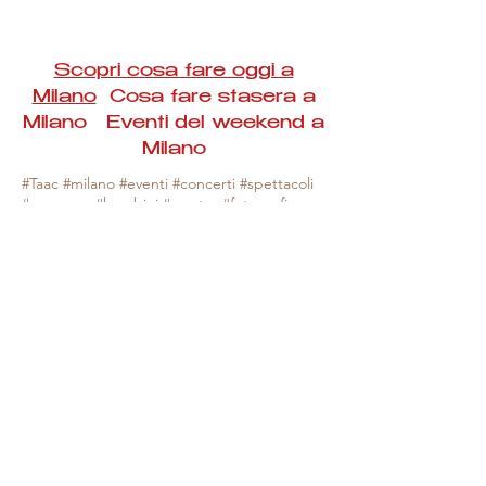
Scopri cosa fare oggi a
Milano
Cosa fare stasera a
Milano Eventi del weekend a
Milano
#Taac #milano #eventi #concerti #spettacoli
#rassegne #bambini #mostre #fotografia
#feste #mercati #fiere #teatro #giochi #locali
#serate #incontri #manifestazioni #sport
#negozi #sport #visiteguidate #convegni
#corsi #cibo
#vino
#shopping #serate
#milanoeventioggi #milanoeventiweekend
#milanoeventinavigli #eventimilanostasera
#mercatinimilano #eventimilano
#cosafareoggi #cosafaremilano.
N.B. Milano Eventi Taac non ha alcuna
responsabilità sull'eventuale annullamento,
variazione o sospensione di un evento, non
essendo mai uno degli organizzatori degli