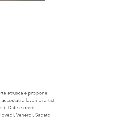
arte etrusca e propone 
costati a lavori di artisti 
i. Date e orari: 
ovedì, Venerdì, Sabato, 