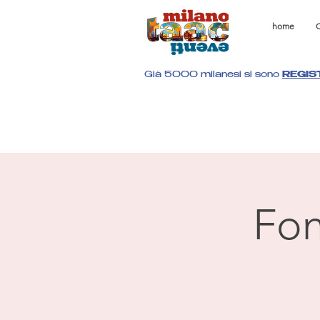
home
C
Già 5000 milanesi si sono
REGIS
Fon