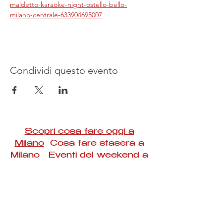
maldetto-karaoke-night-ostello-bello-
milano-centrale-633904695007
Condividi questo evento
Scopri cosa fare oggi a
Milano
Cosa fare stasera a
Milano Eventi del weekend a
Milano
#Taac #milano #eventi #concerti #spettacoli
#rassegne #bambini #mostre #fotografia
#feste #mercati #fiere #teatro #giochi #locali
#serate #incontri #manifestazioni #sport
#negozi #sport #visiteguidate #convegni