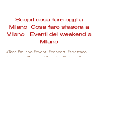
Scopri cosa fare oggi a
Milano
Cosa fare stasera a
Milano Eventi del weekend a
Milano
#Taac #milano #eventi #concerti #spettacoli
#rassegne #bambini #mostre #fotografia
#feste #mercati #fiere #teatro #giochi #locali
#serate #incontri #manifestazioni #sport
#negozi #sport #visiteguidate #convegni
#corsi #cibo
#vino
#shopping #serate
#milanoeventioggi #milanoeventiweekend
#milanoeventinavigli #eventimilanostasera
#mercatinimilano #eventimilano
#cosafareoggi #cosafaremilano.
N.B. Milano Eventi Taac non ha alcuna
responsabilità sull'eventuale annullamento,
variazione o sospensione di un evento, non
essendo mai uno degli organizzatori degli