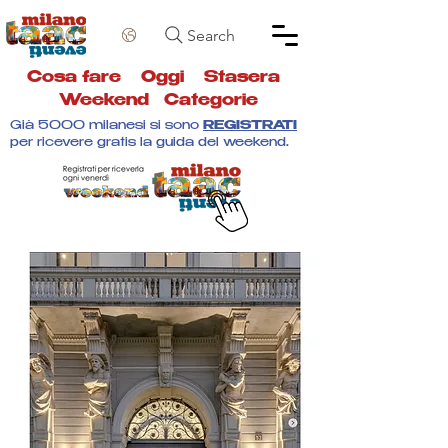
Search
Cosa fare
Oggi
Stasera
Weekend
Categorie
Già 5000 milanesi si sono
REGISTRATI
per ricevere gratis la guida del weekend.