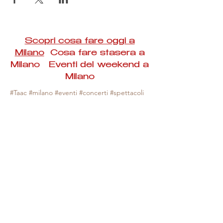
Scopri cosa fare oggi a
Milano
Cosa fare stasera a
Milano Eventi del weekend a
Milano
#Taac #milano #eventi #concerti #spettacoli
#rassegne #bambini #mostre #fotografia
#feste #mercati #fiere #teatro #giochi #locali
#serate #incontri #manifestazioni #sport
#negozi #sport #visiteguidate #convegni
#corsi #cibo
#vino
#shopping #serate
#milanoeventioggi #milanoeventiweekend
#milanoeventinavigli #eventimilanostasera
#mercatinimilano #eventimilano
#cosafareoggi #cosafaremilano.
N.B. Milano Eventi Taac non ha alcuna
responsabilità sull'eventuale annullamento,
variazione o sospensione di un evento, non