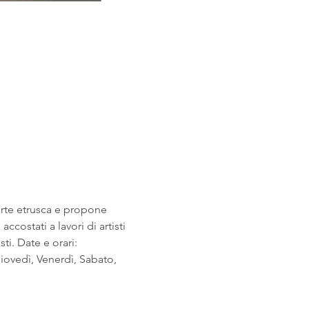
arte etrusca e propone 
costati a lavori di artisti 
i. Date e orari: 
ovedì, Venerdì, Sabato, 