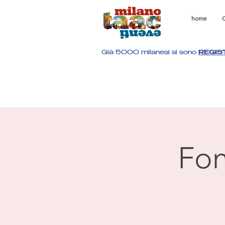
home
C
Già 5000 milanesi si sono
REGIS
Fon