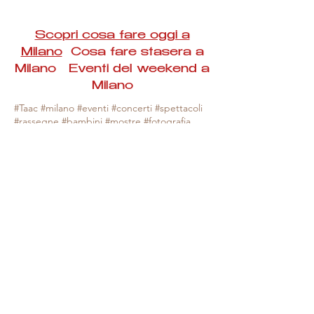
Scopri cosa fare oggi a
Milano
Cosa fare stasera a
Milano Eventi del weekend a
Milano
#Taac #milano #eventi #concerti #spettacoli
#rassegne #bambini #mostre #fotografia
#feste #mercati #fiere #teatro #giochi #locali
#serate #incontri #manifestazioni #sport
#negozi #sport #visiteguidate #convegni
#corsi #cibo
#vino
#shopping #serate
#milanoeventioggi #milanoeventiweekend
#milanoeventinavigli #eventimilanostasera
#mercatinimilano #eventimilano
#cosafareoggi #cosafaremilano.
N.B. Milano Eventi Taac non ha alcuna
responsabilità sull'eventuale annullamento,
variazione o sospensione di un evento, non
essendo mai uno degli organizzatori degli
stessi e, nella maggior parte dei casi,