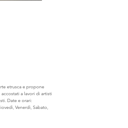
arte etrusca e propone 
costati a lavori di artisti 
i. Date e orari: 
ovedì, Venerdì, Sabato, 