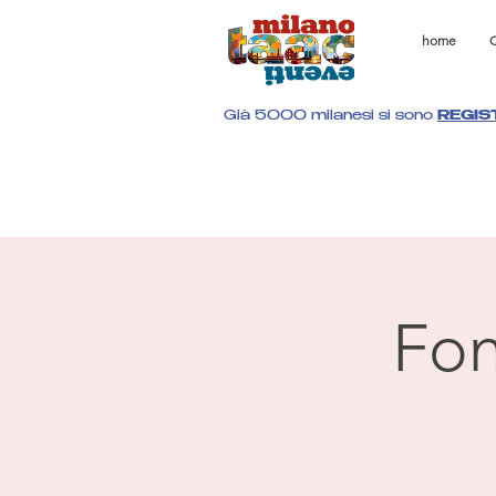
home
C
Già 5000 milanesi si sono
REGIS
Fon