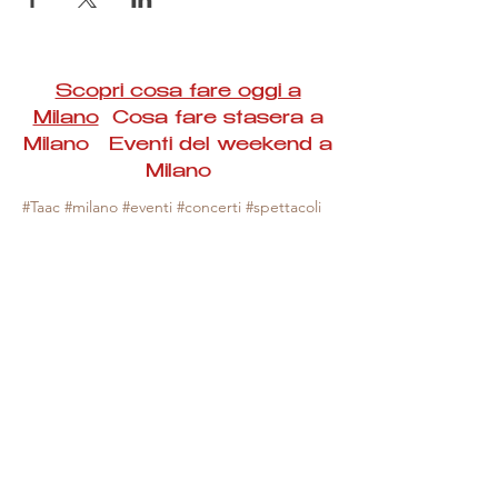
Scopri cosa fare oggi a
Milano
Cosa fare stasera a
Milano Eventi del weekend a
Milano
#Taac #milano #eventi #concerti #spettacoli
#rassegne #bambini #mostre #fotografia
#feste #mercati #fiere #teatro #giochi #locali
#serate #incontri #manifestazioni #sport
#negozi #sport #visiteguidate #convegni
#corsi #cibo
#vino
#shopping #serate
#milanoeventioggi #milanoeventiweekend
#milanoeventinavigli #eventimilanostasera
#mercatinimilano #eventimilano
#cosafareoggi #cosafaremilano.
N.B. Milano Eventi Taac non ha alcuna
responsabilità sull'eventuale annullamento,
variazione o sospensione di un evento, non