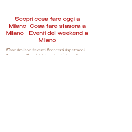
Scopri cosa fare oggi a
Milano
Cosa fare stasera a
Milano Eventi del weekend a
Milano
#Taac #milano #eventi #concerti #spettacoli
#rassegne #bambini #mostre #fotografia
#feste #mercati #fiere #teatro #giochi #locali
#serate #incontri #manifestazioni #sport
#negozi #sport #visiteguidate #convegni
#corsi #cibo
#vino
#shopping #serate
#milanoeventioggi #milanoeventiweekend
#milanoeventinavigli #eventimilanostasera
#mercatinimilano #eventimilano
#cosafareoggi #cosafaremilano.
N.B. Milano Eventi Taac non ha alcuna
responsabilità sull'eventuale annullamento,
variazione o sospensione di un evento, non
essendo mai uno degli organizzatori degli