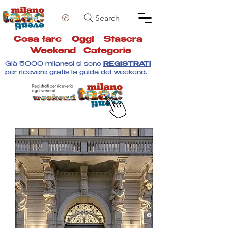
Search
Cosa fare
Oggi
Stasera
Weekend
Categorie
Già 5000 milanesi si sono
REGISTRATI
per ricevere gratis la guida del weekend.