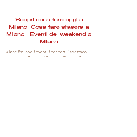
Scopri cosa fare oggi a
Milano
Cosa fare stasera a
Milano Eventi del weekend a
Milano
#Taac #milano #eventi #concerti #spettacoli
#rassegne #bambini #mostre #fotografia
#feste #mercati #fiere #teatro #giochi #locali
#serate #incontri #manifestazioni #sport
#negozi #sport #visiteguidate #convegni
#corsi #cibo
#vino
#shopping #serate
#milanoeventioggi #milanoeventiweekend
#milanoeventinavigli #eventimilanostasera
#mercatinimilano #eventimilano
#cosafareoggi #cosafaremilano.
N.B. Milano Eventi Taac non ha alcuna
responsabilità sull'eventuale annullamento,
variazione o sospensione di un evento, non
essendo mai uno degli organizzatori degli