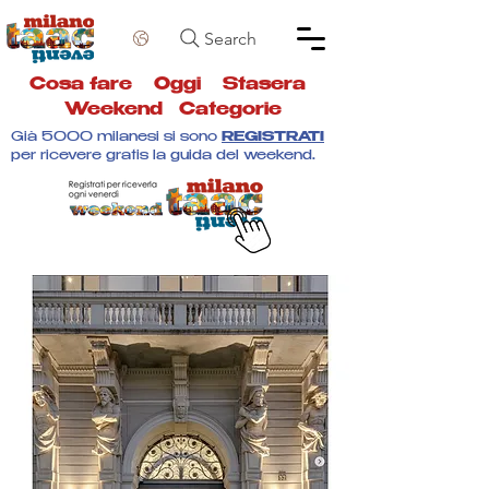
Search
Cosa fare
Oggi
Stasera
Weekend
Categorie
Già 5000 milanesi si sono
REGISTRATI
per ricevere gratis la guida del weekend.