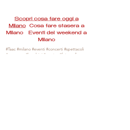
Scopri cosa fare oggi a
Milano
Cosa fare stasera a
Milano Eventi del weekend a
Milano
#Taac #milano #eventi #concerti #spettacoli
#rassegne #bambini #mostre #fotografia
#feste #mercati #fiere #teatro #giochi #locali
#serate #incontri #manifestazioni #sport
#negozi #sport #visiteguidate #convegni
#corsi #cibo
#vino
#shopping #serate
#milanoeventioggi #milanoeventiweekend
#milanoeventinavigli #eventimilanostasera
#mercatinimilano #eventimilano
#cosafareoggi #cosafaremilano.
N.B. Milano Eventi Taac non ha alcuna
responsabilità sull'eventuale annullamento,
variazione o sospensione di un evento, non
essendo mai uno degli organizzatori degli