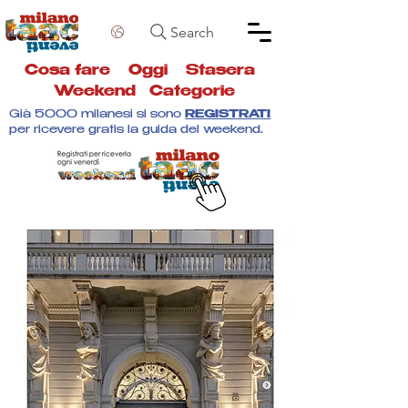
Search
Cosa fare
Oggi
Stasera
Weekend
Categorie
Già 5000 milanesi si sono
REGISTRATI
per ricevere gratis la guida del weekend.