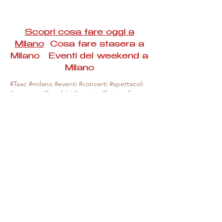
Scopri cosa fare oggi a
Milano
Cosa fare stasera a
Milano Eventi del weekend a
Milano
#Taac #milano #eventi #concerti #spettacoli
#rassegne #bambini #mostre #fotografia
#feste #mercati #fiere #teatro #giochi #locali
#serate #incontri #manifestazioni #sport
#negozi #sport #visiteguidate #convegni
#corsi #cibo
#vino
#shopping #serate
#milanoeventioggi #milanoeventiweekend
#milanoeventinavigli #eventimilanostasera
#mercatinimilano #eventimilano
#cosafareoggi #cosafaremilano.
N.B. Milano Eventi Taac non ha alcuna
responsabilità sull'eventuale annullamento,
variazione o sospensione di un evento, non
essendo mai uno degli organizzatori degli