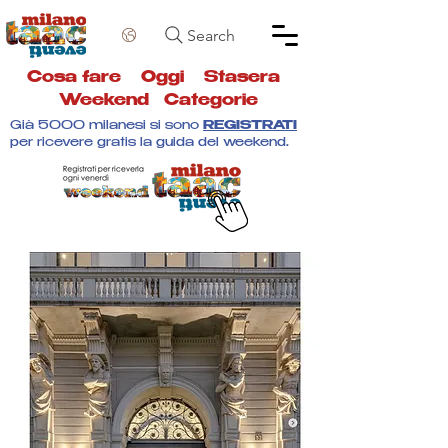
Search
Cosa fare
Oggi
Stasera
Weekend
Categorie
Già 5000 milanesi si sono
REGISTRATI
per ricevere gratis la guida del weekend.