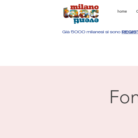
home
C
Già 5000 milanesi si sono
REGIS
Fon