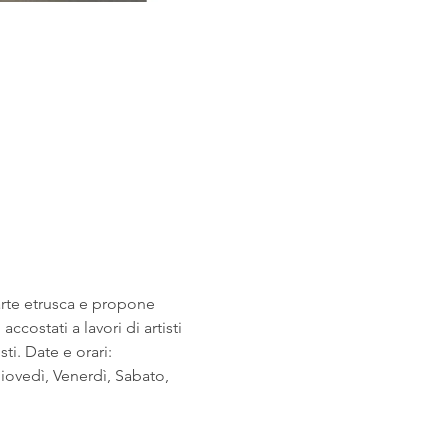
arte etrusca e propone 
costati a lavori di artisti 
i. Date e orari: 
ovedì, Venerdì, Sabato, 