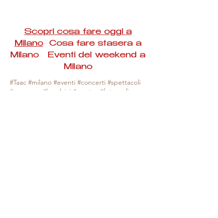
Scopri cosa fare oggi a
Milano
Cosa fare stasera a
Milano Eventi del weekend a
Milano
#Taac #milano #eventi #concerti #spettacoli
#rassegne #bambini #mostre #fotografia
#feste #mercati #fiere #teatro #giochi #locali
#serate #incontri #manifestazioni #sport
#negozi #sport #visiteguidate #convegni
#corsi #cibo
#vino
#shopping #serate
#milanoeventioggi #milanoeventiweekend
#milanoeventinavigli #eventimilanostasera
#mercatinimilano #eventimilano
#cosafareoggi #cosafaremilano.
N.B. Milano Eventi Taac non ha alcuna
responsabilità sull'eventuale annullamento,
variazione o sospensione di un evento, non
essendo mai uno degli organizzatori degli