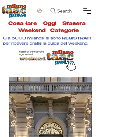
Search
Cosa fare
Oggi
Stasera
Weekend
Categorie
Già 5000 milanesi si sono
REGISTRATI
per ricevere gratis la guida del weekend.