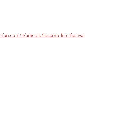
fun.com/it/articolo/locarno-film-festival