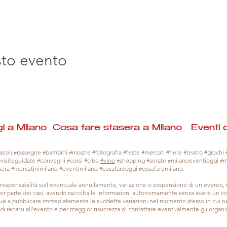
sto evento
i a Milano
Cosa fare stasera a Milano Eventi 
coli #rassegne #bambini #mostre #fotografia #feste #mercati #fiere #teatro #giochi #
#visiteguidate #convegni #corsi #cibo
#vino
#shopping #serate #milanoeventioggi #
sera #mercatinimilano #eventimilano #cosafareoggi #cosafaremilano.
responsabilità sull'eventuale annullamento, variazione o sospensione di un evento
gior parte dei casi, avendo raccolta le informazioni autonomamente senza avere un con
 a pubblicare immediatamente le suddette variazioni nel momento stesso in cui ne 
a di recarsi all'evento e per maggior risucrezza di contattare eventualmente gli organiz