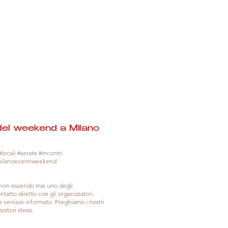
del weekend a Milano
locali #serate #incontri
milanoeventiweekend
, non essendo mai uno degli
tatto diretto con gli organizzatori.
venisse informato. Preghiamo i nostri
zatori stessi.