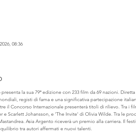
2026, 08:36
o
6 presenta la sua 79ª edizione con 233 film da 69 nazioni. Dirett
ndiali, registi di fama e una significativa partecipazione italian
e il Concorso Internazionale presenterà titoli di rilievo. Tra i fil
 Scarlett Johansson, e 'The Invite' di Olivia Wilde. Tra le prod
astandrea. Asia Argento riceverà un premio alla carriera. Il fest
uilibrio tra autori affermati e nuovi talenti.