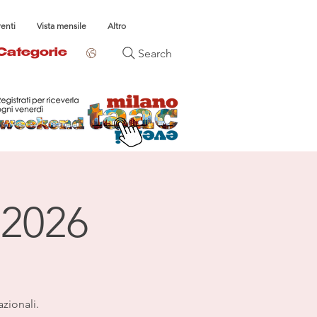
venti
Vista mensile
Altro
Search
Categorie
 2026
azionali.