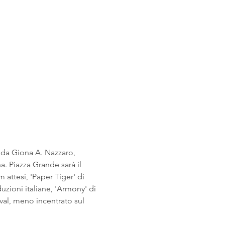
a da Giona A. Nazzaro, 
a. Piazza Grande sarà il 
m attesi, 'Paper Tiger' di 
uzioni italiane, 'Armony' di 
ival, meno incentrato sul 