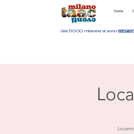
home
C
Già 5000 milanesi si sono
REGIS
Loca
Locarno 