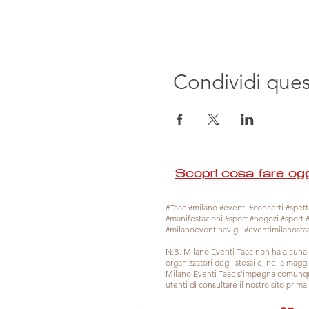
Condividi que
Scopri cosa fare ogg
#Taac #milano #eventi #concerti #spetta
#manifestazioni #sport #negozi #sport 
#milanoeventinavigli #eventimilanosta
N.B. Milano Eventi Taac non ha alcuna 
organizzatori degli stessi e, nella mag
Milano Eventi Taac s'impegna comunque
utenti di consultare il nostro sito prim