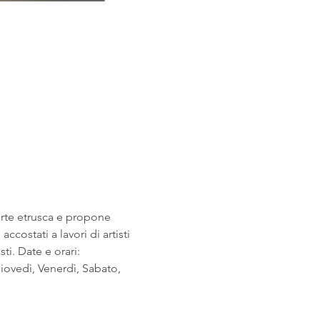
arte etrusca e propone 
costati a lavori di artisti 
i. Date e orari: 
ovedì, Venerdì, Sabato, 