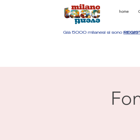
home
C
Già 5000 milanesi si sono
REGIS
Fon