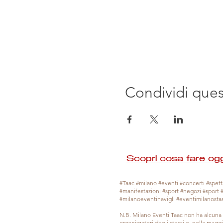
Condividi que
Scopri cosa fare ogg
#Taac #milano #eventi #concerti #spetta
#manifestazioni #sport #negozi #sport 
#milanoeventinavigli #eventimilanosta
N.B. Milano Eventi Taac non ha alcuna 
organizzatori degli stessi e, nella mag