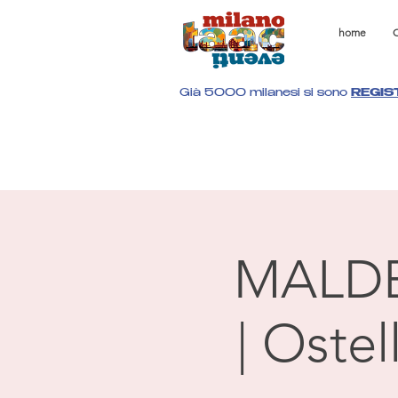
home
C
Già 5000 milanesi si sono
REGIS
MALD
| Oste