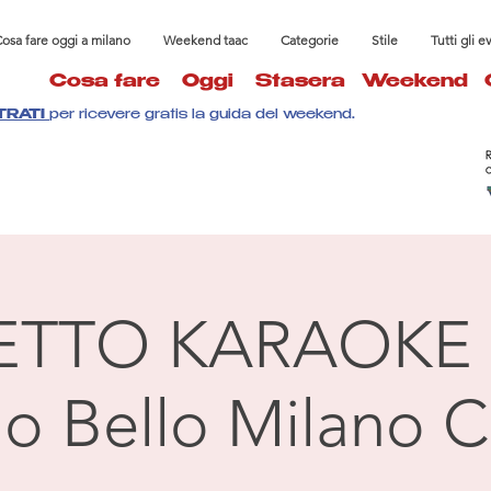
osa fare oggi a milano
Weekend taac
Categorie
Stile
Tutti gli e
Cosa fare
Oggi
Stasera
Weekend
TRATI
per ricevere gratis la guida del weekend.
ETTO KARAOKE 
llo Bello Milano C