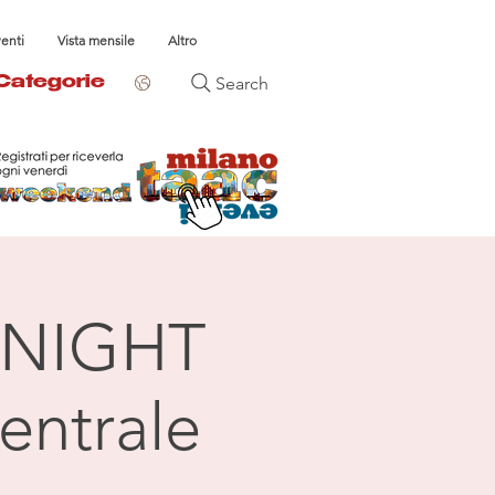
venti
Vista mensile
Altro
Search
Categorie
NIGHT
entrale