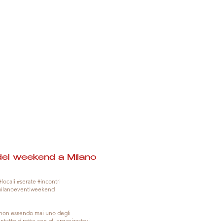
del weekend a Milano
locali #serate #incontri
milanoeventiweekend
, non essendo mai uno degli
tatto diretto con gli organizzatori.