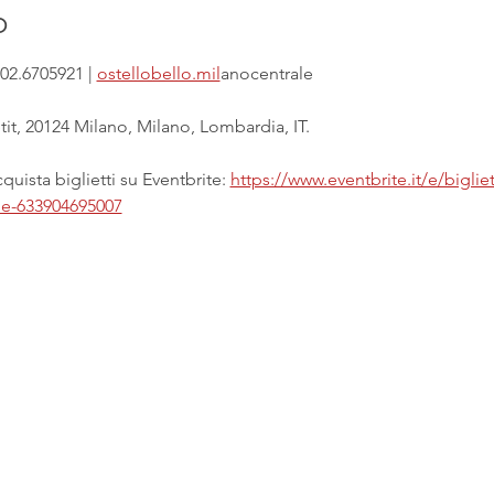
o
02.6705921 | 
ostellobello.mil
anocentrale
it, 20124 Milano, Milano, Lombardia, IT.
uista biglietti su Eventbrite: 
https://www.eventbrite.it/e/biglie
ale-633904695007