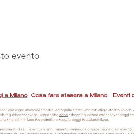
sto evento
i a Milano
Cosa fare stasera a Milano Eventi 
coli #rassegne #bambini #mostre #fotografia #feste #mercati #fiere #teatro #giochi #
#visiteguidate #convegni #corsi #cibo
#vino
#shopping #serate #milanoeventioggi #
sera #mercatinimilano #eventimilano #cosafareoggi #cosafaremilano.
responsabilità sull'eventuale annullamento, variazione o sospensione di un evento
gior parte dei casi, avendo raccolta le informazioni autonomamente senza avere un con