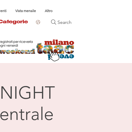
venti
Vista mensile
Altro
Search
Categorie
NIGHT
entrale