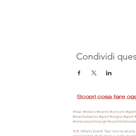
Condividi que
Scopri cosa fare ogg
#Taac #milano #eventi #concerti #spetta
#manifestazioni #sport #negozi #sport 
#milanoeventinavigli #eventimilanosta
N.B. Milano Eventi Taac non ha alcuna 
organizzatori degli stessi e, nella mag