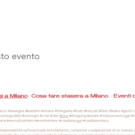
sto evento
i a Milano
Cosa fare stasera a Milano Eventi 
coli #rassegne #bambini #mostre #fotografia #feste #mercati #fiere #teatro #giochi #
#visiteguidate #convegni #corsi #cibo
#vino
#shopping #serate #milanoeventioggi #
sera #mercatinimilano #eventimilano #cosafareoggi #cosafaremilano.
responsabilità sull'eventuale annullamento, variazione o sospensione di un evento
gior parte dei casi, avendo raccolta le informazioni autonomamente senza avere un con