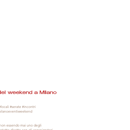
del weekend a Milano
locali #serate #incontri
milanoeventiweekend
, non essendo mai uno degli
tatto diretto con gli organizzatori.