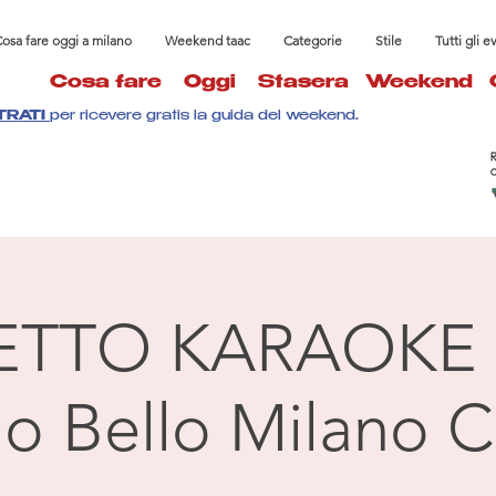
osa fare oggi a milano
Weekend taac
Categorie
Stile
Tutti gli e
Cosa fare
Oggi
Stasera
Weekend
TRATI
per ricevere gratis la guida del weekend.
ETTO KARAOKE 
llo Bello Milano C