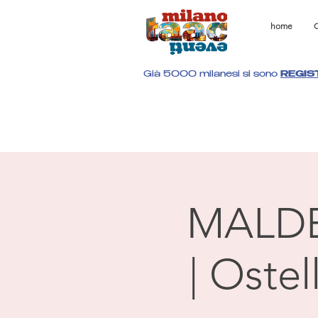
home
C
Già 5000 milanesi si sono
REGIS
MALD
| Oste