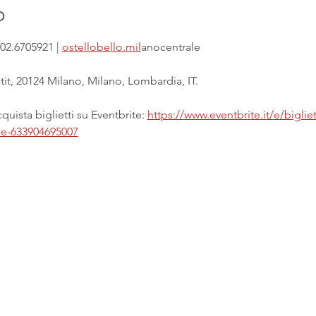
o
02.6705921 | 
ostellobello.mil
anocentrale
it, 20124 Milano, Milano, Lombardia, IT.
uista biglietti su Eventbrite: 
https://www.eventbrite.it/e/biglie
ale-633904695007