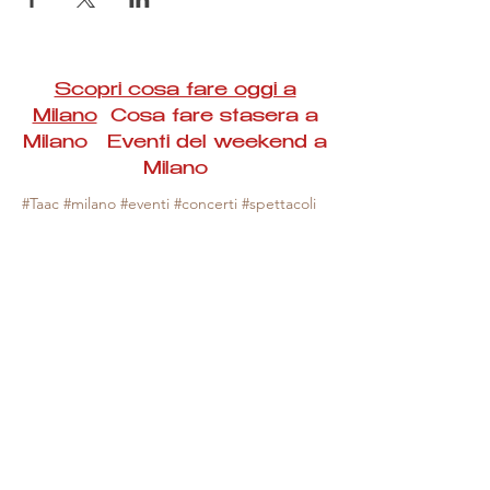
Scopri cosa fare oggi a
Milano
Cosa fare stasera a
Milano Eventi del weekend a
Milano
#Taac #milano #eventi #concerti #spettacoli
#rassegne #bambini #mostre #fotografia
#feste #mercati #fiere #teatro #giochi #locali
#serate #incontri #manifestazioni #sport
#negozi #sport #visiteguidate #convegni
#corsi #cibo
#vino
#shopping #serate
#milanoeventioggi #milanoeventiweekend
#milanoeventinavigli #eventimilanostasera
#mercatinimilano #eventimilano
#cosafareoggi #cosafaremilano.
N.B. Milano Eventi Taac non ha alcuna
responsabilità sull'eventuale annullamento,
variazione o sospensione di un evento, non