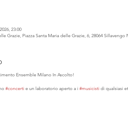
2026, 23:00
lle Grazie, Piazza Santa Maria delle Grazie, 6, 28064 Sillavengo N
o
ertimento Ensemble Milano In Ascolto!
no 
#concerti
 e un laboratorio aperto a i 
#musicisti
 di qualsiasi et