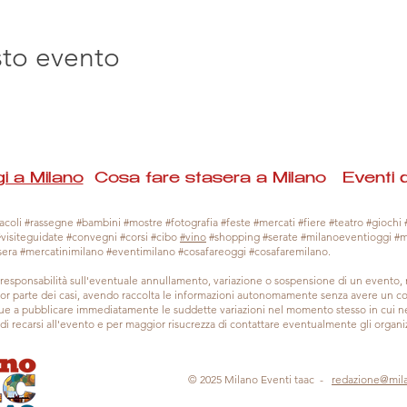
sto evento
i a Milano
Cosa fare stasera a Milano Eventi 
coli #rassegne #bambini #mostre #fotografia #feste #mercati #fiere #teatro #giochi #
#visiteguidate #convegni #corsi #cibo
#vino
#shopping #serate #milanoeventioggi #
sera #mercatinimilano #eventimilano #cosafareoggi #cosafaremilano.
responsabilità sull'eventuale annullamento, variazione o sospensione di un evento
gior parte dei casi, avendo raccolta le informazioni autonomamente senza avere un con
 a pubblicare immediatamente le suddette variazioni nel momento stesso in cui ne 
a di recarsi all'evento e per maggior risucrezza di contattare eventualmente gli organiz
© 2025 Milano Eventi taac -
redazione@mil