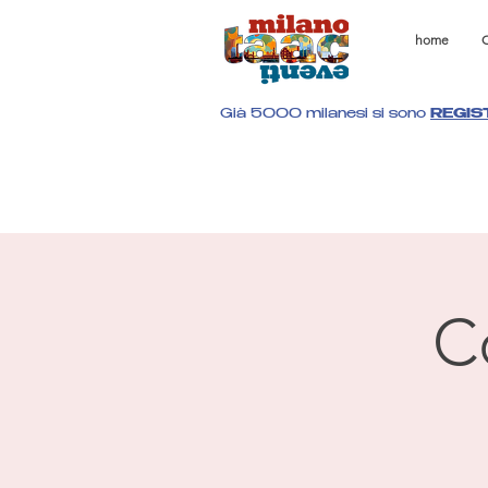
home
C
Già 5000 milanesi si sono
REGIS
C