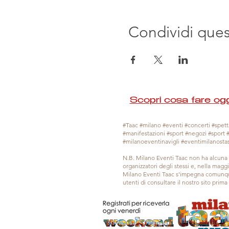
Condividi que
Scopri cosa fare ogg
#Taac #milano #eventi #concerti #spetta
#manifestazioni #sport #negozi #sport 
#milanoeventinavigli #eventimilanosta
N.B. Milano Eventi Taac non ha alcuna 
organizzatori degli stessi e, nella mag
Milano Eventi Taac s'impegna comunque
utenti di consultare il nostro sito prim