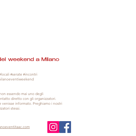
del weekend a Milano
locali #serate #incontri
milanoeventiweekend
, non essendo mai uno degli
tatto diretto con gli organizzatori.
venisse informato. Preghiamo i nostri
zatori stessi.
anoeventitaac.com