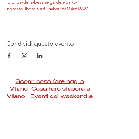
rotonda-della-besana-garden-party-
ingresso-libero-tutti-i-sabati-661146616327
Condividi questo evento
Scopri cosa fare oggi a
Milano
Cosa fare stasera a
Milano Eventi del weekend a
Milano
#Taac #milano #eventi #concerti #spettacoli
#rassegne #bambini #mostre #fotografia
#feste #mercati #fiere #teatro #giochi #locali
#serate #incontri #manifestazioni #sport
#negozi #sport #visiteguidate #convegni