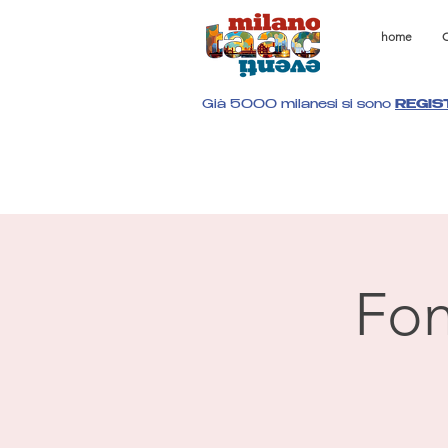
home
C
Già 5000 milanesi si sono
REGIS
Fon