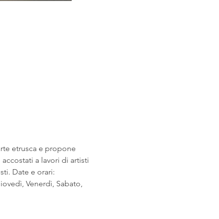
arte etrusca e propone 
costati a lavori di artisti 
i. Date e orari: 
ovedì, Venerdì, Sabato, 