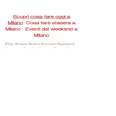
Scopri cosa fare oggi a
Milano
Cosa fare stasera a
Milano Eventi del weekend a
Milano
#Taac #milano #eventi #concerti #spettacoli
#rassegne #bambini #mostre #fotografia
#feste #mercati #fiere #teatro #giochi #locali
#serate #incontri #manifestazioni #sport
#negozi #sport #visiteguidate #convegni
#corsi #cibo
#vino
#shopping #serate
#milanoeventioggi #milanoeventiweekend
#milanoeventinavigli #eventimilanostasera
#mercatinimilano #eventimilano
#cosafareoggi #cosafaremilano.
N.B. Milano Eventi Taac non ha alcuna
responsabilità sull'eventuale annullamento,
variazione o sospensione di un evento, non
essendo mai uno degli organizzatori degli