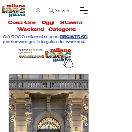
Search
Cosa fare
Oggi
Stasera
Weekend
Categorie
Già 5000 milanesi si sono
REGISTRATI
per ricevere gratis la guida del weekend.