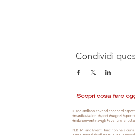
Condividi que
Scopri cosa fare ogg
#Taac #milano #eventi #concerti #spetta
#manifestazioni #sport #negozi #sport 
#milanoeventinavigli #eventimilanosta
N.B. Milano Eventi Taac non ha alcuna 
organizzatori degli stessi e, nella mag