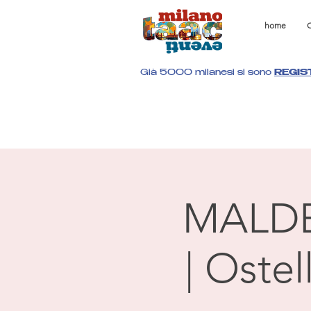
home
C
Già 5000 milanesi si sono
REGIS
MALD
| Oste