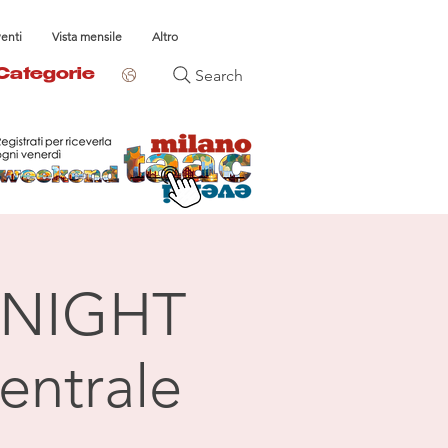
venti
Vista mensile
Altro
Search
Categorie
NIGHT
entrale