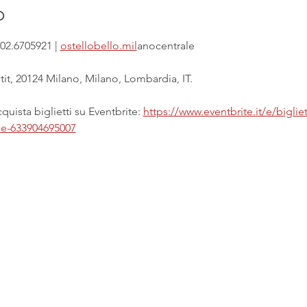
o
02.6705921 | 
ostellobello.mil
anocentrale
it, 20124 Milano, Milano, Lombardia, IT.
uista biglietti su Eventbrite: 
https://www.eventbrite.it/e/biglie
ale-633904695007