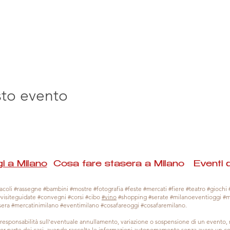
sto evento
i a Milano
Cosa fare stasera a Milano Eventi 
coli #rassegne #bambini #mostre #fotografia #feste #mercati #fiere #teatro #giochi #
#visiteguidate #convegni #corsi #cibo
#vino
#shopping #serate #milanoeventioggi #
sera #mercatinimilano #eventimilano #cosafareoggi #cosafaremilano.
responsabilità sull'eventuale annullamento, variazione o sospensione di un evento
gior parte dei casi, avendo raccolta le informazioni autonomamente senza avere un con