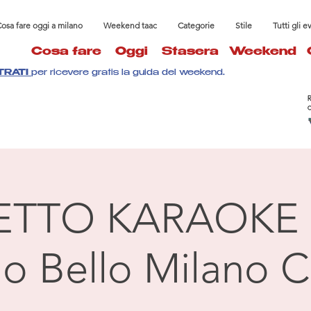
osa fare oggi a milano
Weekend taac
Categorie
Stile
Tutti gli e
Cosa fare
Oggi
Stasera
Weekend
TRATI
per ricevere gratis la guida del weekend.
ETTO KARAOKE 
llo Bello Milano C