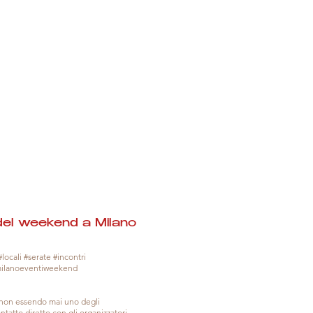
del weekend a Milano
locali #serate #incontri
milanoeventiweekend
, non essendo mai uno degli
tatto diretto con gli organizzatori.