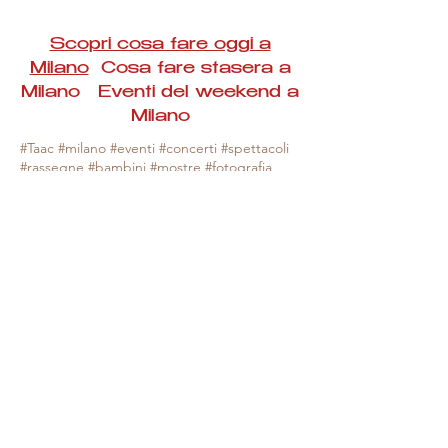
Scopri cosa fare oggi a
Milano
Cosa fare stasera a
Milano Eventi del weekend a
Milano
#Taac #milano #eventi #concerti #spettacoli
#rassegne #bambini #mostre #fotografia
#feste #mercati #fiere #teatro #giochi #locali
#serate #incontri #manifestazioni #sport
#negozi #sport #visiteguidate #convegni
#corsi #cibo
#vino
#shopping #serate
#milanoeventioggi #milanoeventiweekend
#milanoeventinavigli #eventimilanostasera
#mercatinimilano #eventimilano
#cosafareoggi #cosafaremilano.
N.B. Milano Eventi Taac non ha alcuna
responsabilità sull'eventuale annullamento,
variazione o sospensione di un evento, non
essendo mai uno degli organizzatori degli
stessi e, nella maggior parte dei casi,