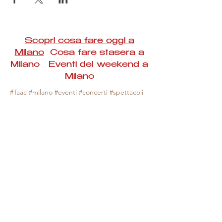
Scopri cosa fare oggi a
Milano
Cosa fare stasera a
Milano Eventi del weekend a
Milano
#Taac #milano #eventi #concerti #spettacoli
#rassegne #bambini #mostre #fotografia
#feste #mercati #fiere #teatro #giochi #locali
#serate #incontri #manifestazioni #sport
#negozi #sport #visiteguidate #convegni
#corsi #cibo
#vino
#shopping #serate
#milanoeventioggi #milanoeventiweekend
#milanoeventinavigli #eventimilanostasera
#mercatinimilano #eventimilano
#cosafareoggi #cosafaremilano.
N.B. Milano Eventi Taac non ha alcuna
responsabilità sull'eventuale annullamento,
variazione o sospensione di un evento, non